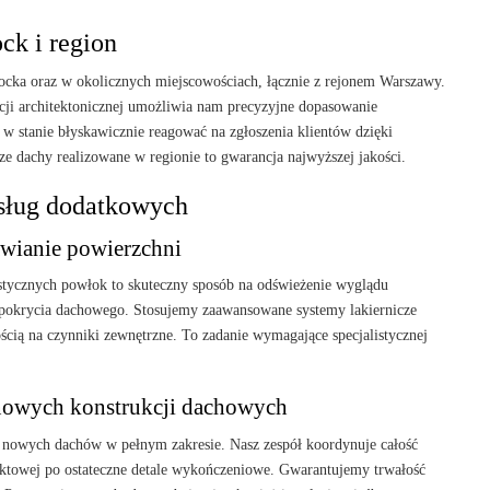
ck i region
cka oraz w okolicznych miejscowościach, łącznie z rejonem Warszawy.
cji architektonicznej umożliwia nam precyzyjne dopasowanie
w stanie błyskawicznie reagować na zgłoszenia klientów dzięki
ze dachy realizowane w regionie to gwarancja najwyższej jakości.
usług dodatkowych
wianie powierzchni
stycznych powłok to skuteczny sposób na odświeżenie wyglądu
i pokrycia dachowego. Stosujemy zaawansowane systemy lakiernicze
ścią na czynniki zewnętrzne. To zadanie wymagające specjalistycznej
owych konstrukcji dachowych
nowych dachów w pełnym zakresie. Nasz zespół koordynuje całość
jektowej po ostateczne detale wykończeniowe. Gwarantujemy trwałość