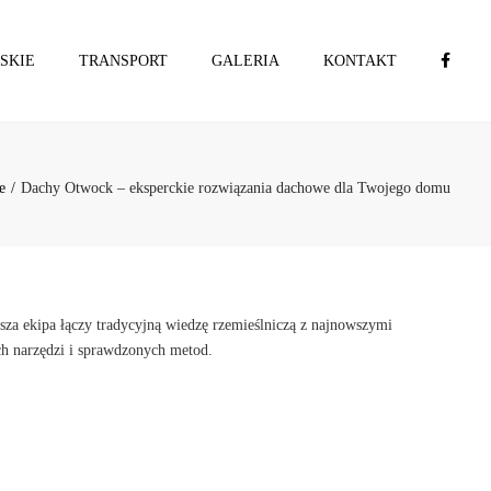
×
SKIE
TRANSPORT
GALERIA
KONTAKT
WA
A
e
Dachy Otwock – eksperckie rozwiązania dachowe dla Twojego domu
za ekipa łączy tradycyjną wiedzę rzemieślniczą z najnowszymi
ch narzędzi i sprawdzonych metod.