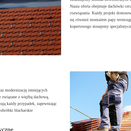
Nasza oferta obejmuje dachówki cer
rozwiązania. Każdy projekt dostoso
się również montażem papy termozgr
kopertowego stosujemy specjalistycz
 modernizację istniejących
 związane z więźbą dachową,
izują każdy przypadek, zapewniając
obróbki blacharskie
yczne