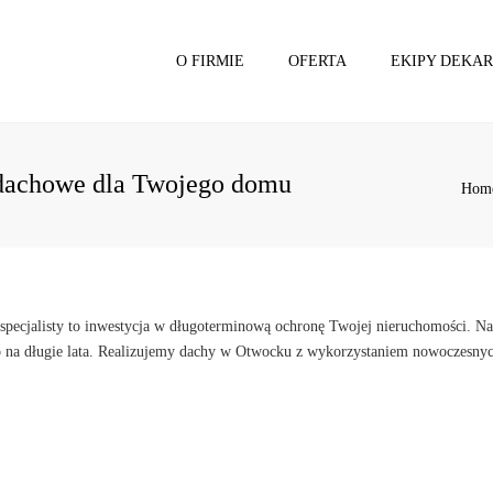
O FIRMIE
OFERTA
EKIPY DEKAR
REMONTY DACHÓW
DEKARZ WARSZA
WARSZAWA
DACHY WIĄZOWN
 dachowe dla Twojego domu
DACHY OTWOCK
Hom
DACHY JÓZEFÓW
pecjalisty to inwestycja w długoterminową ochronę Twojej nieruchomości. Nas
wo na długie lata. Realizujemy dachy w Otwocku z wykorzystaniem nowoczesny