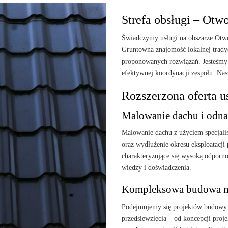
Strefa obsługi – Otwo
Świadczymy usługi na obszarze Otwo
Gruntowna znajomość lokalnej trady
proponowanych rozwiązań. Jesteśmy 
efektywnej koordynacji zespołu. Nas
Rozszerzona oferta 
Malowanie dachu i odna
Malowanie dachu z użyciem specjali
oraz wydłużenie okresu eksploatacj
charakteryzujące się wysoką odporno
wiedzy i doświadczenia.
Kompleksowa budowa n
Podejmujemy się projektów budowy 
przedsięwzięcia – od koncepcji pro