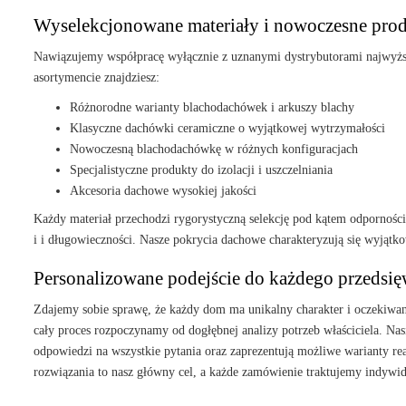
Wyselekcjonowane materiały i nowoczesne pro
Nawiązujemy współpracę wyłącznie z uznanymi dystrybutorami najwyżs
asortymencie znajdziesz:
Różnorodne warianty blachodachówek i arkuszy blachy
Klasyczne dachówki ceramiczne o wyjątkowej wytrzymałości
Nowoczesną blachodachówkę w różnych konfiguracjach
Specjalistyczne produkty do izolacji i uszczelniania
Akcesoria dachowe wysokiej jakości
Każdy materiał przechodzi rygorystyczną selekcję pod kątem odpornośc
i i długowieczności. Nasze pokrycia dachowe charakteryzują się wyjątko
Personalizowane podejście do każdego przedsię
Zdajemy sobie sprawę, że każdy dom ma unikalny charakter i oczekiwa
cały proces rozpoczynamy od dogłębnej analizy potrzeb właściciela. Nas
odpowiedzi na wszystkie pytania oraz zaprezentują możliwe warianty re
rozwiązania to nasz główny cel, a każde zamówienie traktujemy indywid