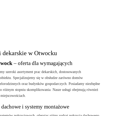
i dekarskie w Otwocku
twock
– oferta dla wymagających
jemy szeroki asortyment prac dekarskich, dostosowanych
obiektu. Specjalizujemy się w obsłudze zarówno domów
ielorodzinnych oraz budynków gospodarczych. Posiadamy niezbędne
w o różnym stopniu skomplikowania. Nasze usługi obejmują również
 miejscowościach.
 dachowe i systemy montażowe
ystemów pokryciowych, oferując różny rodzaj pokrycia dachowego.